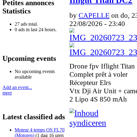
Iflight Titan DC2
Petites annonces
Statistics
by
CAPELLE
on do, 23
22/08/2026 - 23:40
27 ads total.
0 ads in last 24 hours.
Upcoming events
Drone fpv Iflight Tita
No upcoming events
Complet prêt à voler
available
Récepteur Elrs
Add an event...
Vtx Dji Air Unit + camé
meer
2 Lipo 4S 850 mAh
Latest classified ads
Moteur 4 temps OS FL70
(Motoren)
(1 dag 16 uren