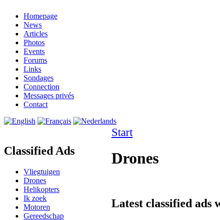
Homepage
News
Articles
Photos
Events
Forums
Links
Sondages
Connection
Messages privés
Contact
Start
Classified Ads
Drones
Vliegtuigen
Drones
Helikopters
Ik zoek
Latest classified ads 
Motoren
Gereedschap