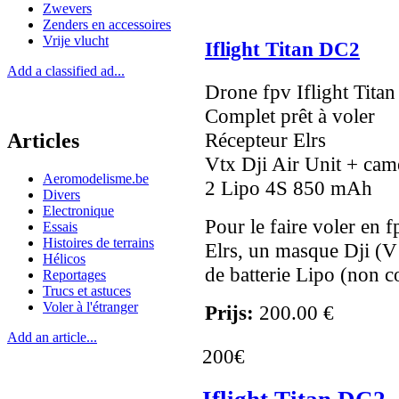
Zwevers
Zenders en accessoires
Vrije vlucht
Iflight Titan DC2
Add a classified ad...
Drone fpv Iflight Tita
Complet prêt à voler
Récepteur Elrs
Articles
Vtx Dji Air Unit + camé
Aeromodelisme.be
2 Lipo 4S 850 mAh
Divers
Electronique
Pour le faire voler en f
Essais
Histoires de terrains
Elrs, un masque Dji (V1
Hélicos
de batterie Lipo (non c
Reportages
Trucs et astuces
Voler à l'étranger
Prijs:
200.00 €
Add an article...
200€