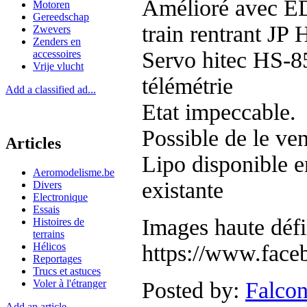
Amélioré avec E
Motoren
Gereedschap
train rentrant JP 
Zwevers
Zenders en
Servo hitec HS-
accessoires
Vrije vlucht
télémétrie
Add a classified ad...
Etat impeccable.
Possible de le ve
Articles
Lipo disponible e
Aeromodelisme.be
existante
Divers
Electronique
Essais
Images haute défi
Histoires de
terrains
Hélicos
https://www.fac
Reportages
Trucs et astuces
Voler à l'étranger
Posted by:
Falco
Add an article...