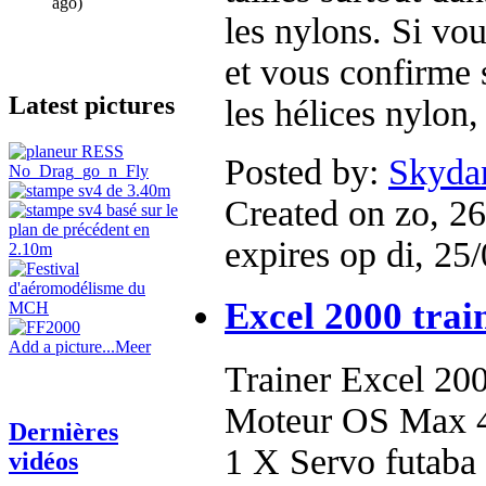
ago)
les nylons. Si vou
et vous confirme s
Latest pictures
les hélices nylon,
Posted by:
Skyda
Created on zo, 26
expires op di, 25
Excel 2000 trai
Add a picture...
Meer
Trainer Excel 20
Moteur OS Max 
Dernières
1 X Servo futaba
vidéos