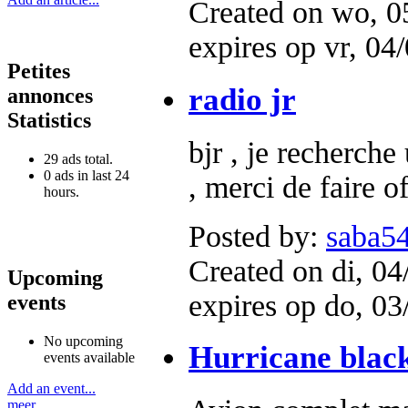
Created on wo, 0
expires op vr, 04
Petites
radio jr
annonces
Statistics
bjr , je recherch
29 ads total.
0 ads in last 24
, merci de faire o
hours.
Posted by:
saba5
Created on di, 04
Upcoming
expires op do, 03
events
No upcoming
Hurricane blac
events available
Add an event...
meer