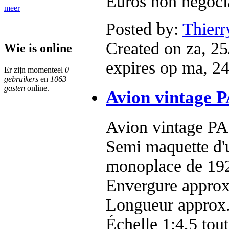
Euros non négoci
meer
Posted by:
Thie
Created on za, 25
Wie is online
expires op ma, 2
Er zijn momenteel
0
gebruikers
en
1063
gasten
online.
Avion vintage
Avion vintage 
Semi maquette d'u
monoplace de 19
Envergure appro
Longueur approx
Échelle 1:4,5 tout