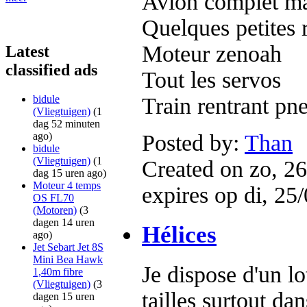
Avion complet mai
Quelques petites 
Moteur zenoah
Latest
classified ads
Tout les servos
bidule
Train rentrant pn
(Vliegtuigen)
(1
dag 52 minuten
ago)
Posted by:
Than
bidule
(Vliegtuigen)
(1
Created on zo, 26
dag 15 uren ago)
Moteur 4 temps
expires op di, 25
OS FL70
(Motoren)
(3
dagen 14 uren
Hélices
ago)
Jet Sebart Jet 8S
Mini Bea Hawk
Je dispose d'un lo
1,40m fibre
(Vliegtuigen)
(3
tailles surtout dan
dagen 15 uren