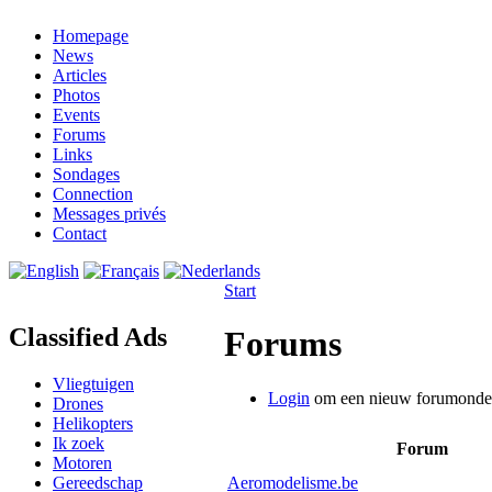
Homepage
News
Articles
Photos
Events
Forums
Links
Sondages
Connection
Messages privés
Contact
Start
Classified Ads
Forums
Vliegtuigen
Login
om een nieuw forumonder
Drones
Helikopters
Ik zoek
Forum
Motoren
Gereedschap
Aeromodelisme.be