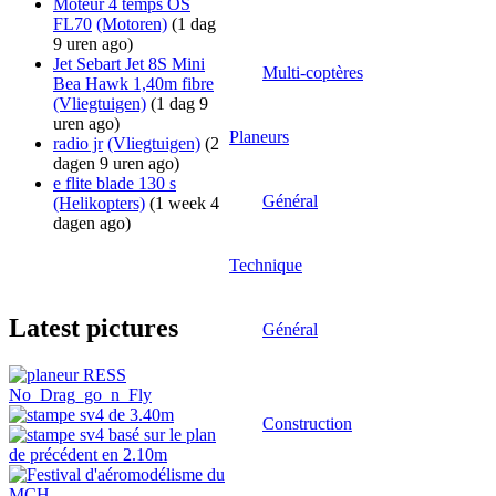
Moteur 4 temps OS
FL70
(Motoren)
(1 dag
9 uren ago)
Jet Sebart Jet 8S Mini
Multi-coptères
Bea Hawk 1,40m fibre
(Vliegtuigen)
(1 dag 9
uren ago)
Planeurs
radio jr
(Vliegtuigen)
(2
dagen 9 uren ago)
e flite blade 130 s
Général
(Helikopters)
(1 week 4
dagen ago)
Technique
Latest pictures
Général
Construction