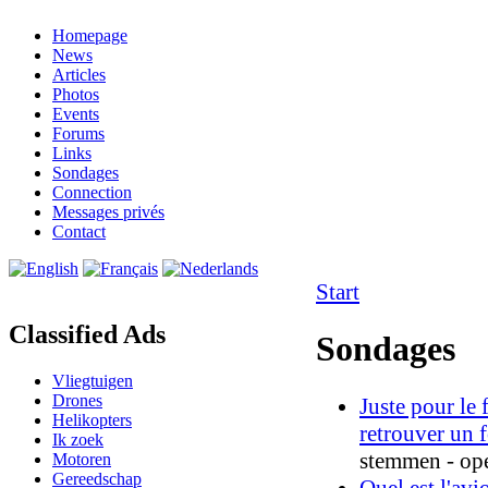
Homepage
News
Articles
Photos
Events
Forums
Links
Sondages
Connection
Messages privés
Contact
Start
Classified Ads
Sondages
Vliegtuigen
Drones
Juste pour le 
Helikopters
retrouver un 
Ik zoek
stemmen - op
Motoren
Gereedschap
Quel est l'avi