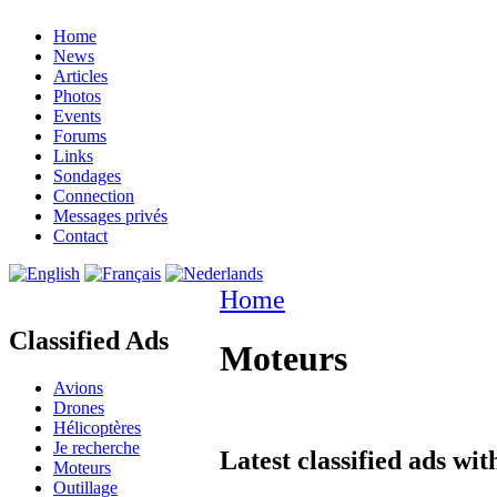
Home
News
Articles
Photos
Events
Forums
Links
Sondages
Connection
Messages privés
Contact
Home
Classified Ads
Moteurs
Avions
Drones
Hélicoptères
Je recherche
Latest classified ads wit
Moteurs
Outillage