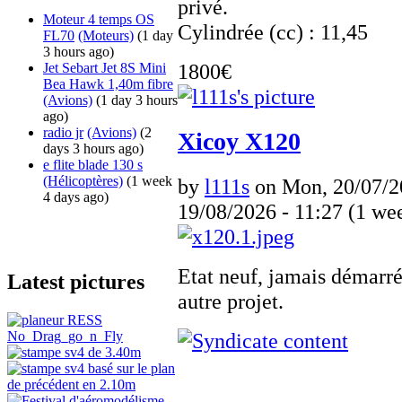
privé.
Moteur 4 temps OS
Cylindrée (cc) : 11,45
FL70
(Moteurs)
(1 day
3 hours ago)
1800€
Jet Sebart Jet 8S Mini
Bea Hawk 1,40m fibre
(Avions)
(1 day 3 hours
ago)
radio jr
(Avions)
(2
Xicoy X120
days 3 hours ago)
e flite blade 130 s
(Hélicoptères)
(1 week
by
l111s
on Mon, 20/07/20
4 days ago)
19/08/2026 - 11:27 (1 we
Etat neuf, jamais démarré
Latest pictures
autre projet.