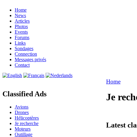
Home
News
Articles
Photos
Events
Forums
Links
Sondages
Connection
Messages privés
Contact
Home
Classified Ads
Je rech
Avions
Drones
Hélicoptères
Je recherche
Latest cla
Moteurs
Outillage