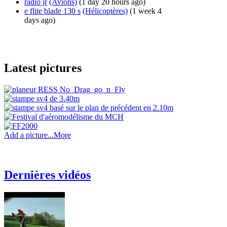
radio jr
(Avions)
(1 day 20 hours ago)
e flite blade 130 s
(Hélicoptères)
(1 week 4
days ago)
Latest pictures
Add a picture...
More
Dernières vidéos