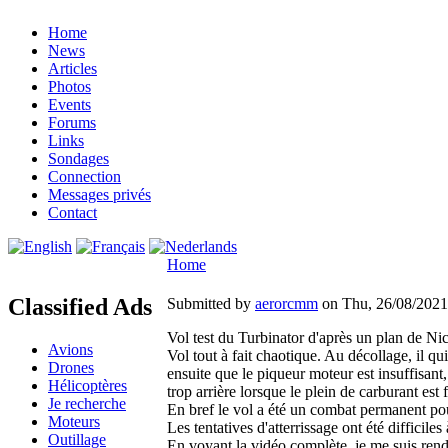
Home
News
Articles
Photos
Events
Forums
Links
Sondages
Connection
Messages privés
Contact
Home
Classified Ads
Submitted by
aerorcmm
on Thu, 26/08/2021 
Vol test du Turbinator d'après un plan de Nic
Avions
Vol tout à fait chaotique. Au décollage, il 
Drones
ensuite que le piqueur moteur est insuffisant
Hélicoptères
trop arrière lorsque le plein de carburant est f
Je recherche
En bref le vol a été un combat permanent pour
Moteurs
Les tentatives d'atterrissage ont été difficiles 
Outillage
En voyant la vidéo complète, je me suis rendu