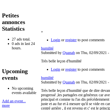
Petites
annonces
Statistics
»
27 ads total.
Login
or
register
to post comments
0 ads in last 24
hours.
humilité
Submitted by
Quanah
on Thu, 02/09/2021 -
Très belle leçon d'humilité
Login
or
register
to post comments
Upcoming
events
humilité
Submitted by
Quanah
on Thu, 02/09/2021 -
No upcoming
Très belle leçon d'humilité que de dire devan
events available
progressé ,les partagées est généreux car avec 
principal et comme tu l'as dis précédemment ré
Add an event...
juste et au fur et à mesure qu'il se vide en c
more
centré arrière , il est revenu et c' est le pri