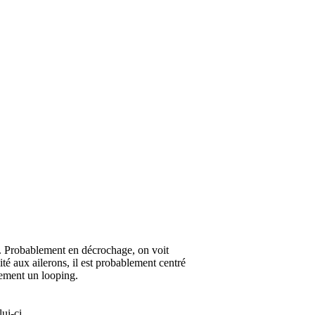
ré. Probablement en décrochage, on voit
ité aux ailerons, il est probablement centré
iquement un looping.
ui-ci.