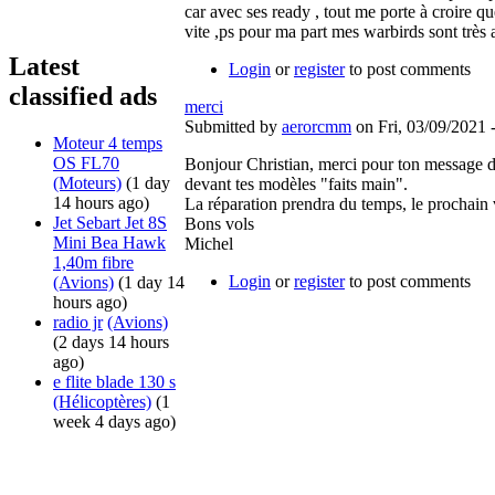
car avec ses ready , tout me porte à croire 
vite ,ps pour ma part mes warbirds sont très a
Latest
Login
or
register
to post comments
classified ads
merci
Submitted by
aerorcmm
on Fri, 03/09/2021 
Moteur 4 temps
OS FL70
Bonjour Christian, merci pour ton message d'e
(Moteurs)
(1 day
devant tes modèles "faits main".
14 hours ago)
La réparation prendra du temps, le prochain 
Jet Sebart Jet 8S
Bons vols
Mini Bea Hawk
Michel
1,40m fibre
Login
or
register
to post comments
(Avions)
(1 day 14
hours ago)
radio jr
(Avions)
(2 days 14 hours
ago)
e flite blade 130 s
(Hélicoptères)
(1
week 4 days ago)