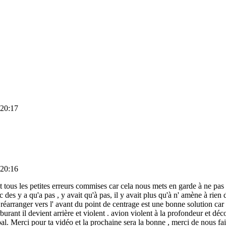
 20:17
 20:16
t tous les petites erreurs commises car cela nous mets en garde à ne pas 
des y a qu'a pas , y avait qu'à pas, il y avait plus qu'à n' amène à rien de
arranger vers l' avant du point de centrage est une bonne solution car ok
arburant il devient arrière et violent . avion violent à la profondeur et d
ncipal. Merci pour ta vidéo et la prochaine sera la bonne , merci de nous f