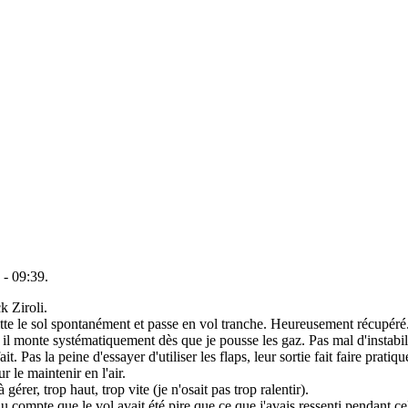
- 09:39.
k Ziroli.
quitte le sol spontanément et passe en vol tranche. Heureusement récupé
, il monte systématiquement dès que je pousse les gaz. Pas mal d'instabil
ait. Pas la peine d'essayer d'utiliser les flaps, leur sortie fait faire prat
 le maintenir en l'air.
à gérer, trop haut, trop vite (je n'osait pas trop ralentir).
 compte que le vol avait été pire que ce que j'avais ressenti pendant cel