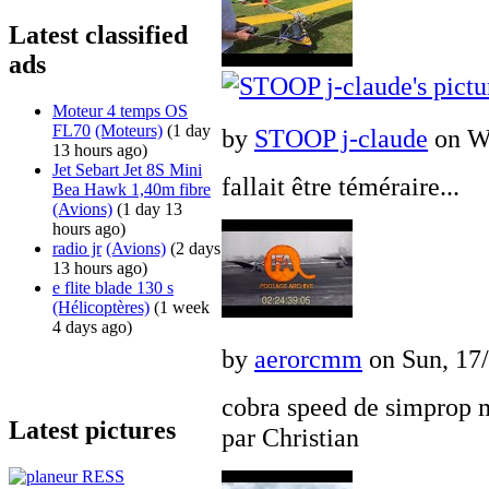
Latest classified
ads
Moteur 4 temps OS
FL70
(Moteurs)
(1 day
by
STOOP j-claude
on We
13 hours ago)
Jet Sebart Jet 8S Mini
fallait être téméraire...
Bea Hawk 1,40m fibre
(Avions)
(1 day 13
hours ago)
radio jr
(Avions)
(2 days
13 hours ago)
e flite blade 130 s
(Hélicoptères)
(1 week
4 days ago)
by
aerorcmm
on Sun, 17/
cobra speed de simprop 
Latest pictures
par Christian