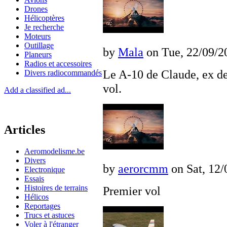
Drones
Hélicoptères
Je recherche
Moteurs
Outillage
by
Mala
on Tue, 22/09/20
Planeurs
Radios et accessoires
Le A-10 de Claude, ex de 
Divers radiocommandés
vol.
Add a classified ad...
Articles
Aeromodelisme.be
Divers
by
aerorcmm
on Sat, 12/
Electronique
Essais
Histoires de terrains
Premier vol
Hélicos
Reportages
Trucs et astuces
Voler à l'étranger