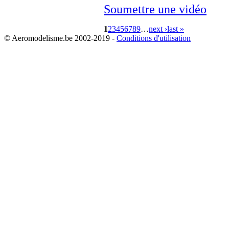
Soumettre une vidéo
1
2
3
4
5
6
7
8
9
…
next ›
last »
© Aeromodelisme.be 2002-2019 -
Conditions d'utilisation