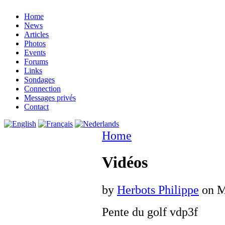
Home
News
Articles
Photos
Events
Forums
Links
Sondages
Connection
Messages privés
Contact
Home
Vidéos
by
Herbots Philippe
on M
Pente du golf vdp3f