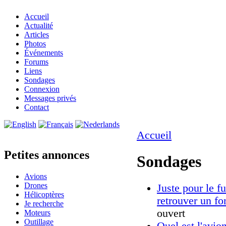
Accueil
Actualité
Articles
Photos
Événements
Forums
Liens
Sondages
Connexion
Messages privés
Contact
Accueil
Petites annonces
Sondages
Avions
Drones
Juste pour le f
Hélicoptères
retrouver un f
Je recherche
ouvert
Moteurs
Outillage
Quel est l'avion