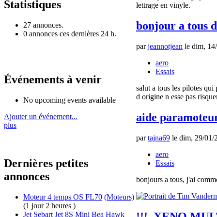
Statistiques
lettrage en vinyle.
bonjour a tous 
27 annonces.
0 annonces ces dernières 24 h.
par
jeannotjean
le dim, 14
aero
Essais
Événements à venir
salut a tous les pilotes q
d origine n esse pas risqu
No upcoming events available
aide paramoteu
Ajouter un événement...
plus
par
tajna69
le dim, 29/01/
aero
Dernières petites
Essais
annonces
bonjours a tous, j'ai comm
Moteur 4 temps OS FL70
(Moteurs)
(1 jour 2 heures )
Jet Sebart Jet 8S Mini Bea Hawk
!!!..XENO MUL