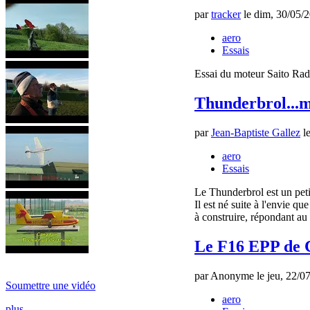
par
tracker
le dim, 30/05/2
aero
Essais
Essai du moteur Saito Radi
Thunderbrol...m
par
Jean-Baptiste Gallez
le
aero
Essais
Le Thunderbrol est un peti
Il est né suite à l'envie q
à construire, répondant au 
Le F16 EPP de 
par Anonyme le jeu, 22/07
Soumettre une vidéo
aero
plus