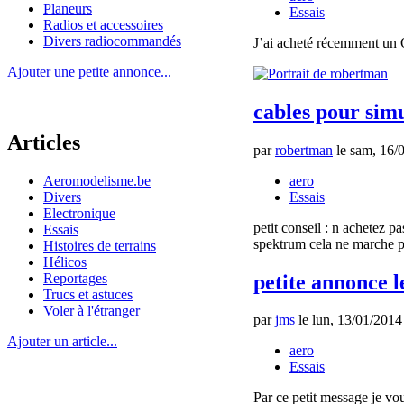
Planeurs
Essais
Radios et accessoires
Divers radiocommandés
J’ai acheté récemment un
Ajouter une petite annonce...
cables pour sim
Articles
par
robertman
le sam, 16/0
aero
Aeromodelisme.be
Essais
Divers
Electronique
petit conseil : n achetez 
Essais
spektrum cela ne marche pa
Histoires de terrains
Hélicos
petite annonce l
Reportages
Trucs et astuces
Voler à l'étranger
par
jms
le lun, 13/01/2014
Ajouter un article...
aero
Essais
Par ce petit message je vou