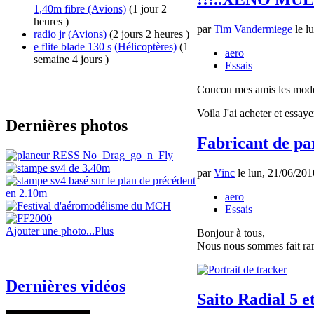
1,40m fibre
(Avions)
(1 jour 2
heures )
par
Tim Vandermiege
le l
radio jr
(Avions)
(2 jours 2 heures )
e flite blade 130 s
(Hélicoptères)
(1
aero
semaine 4 jours )
Essais
Coucou mes amis les model
Voila J'ai acheter et essa
Dernières photos
Fabricant de pa
par
Vinc
le lun, 21/06/201
aero
Essais
Ajouter une photo...
Plus
Bonjour à tous,
Nous nous sommes fait rare
Dernières vidéos
Saito Radial 5 