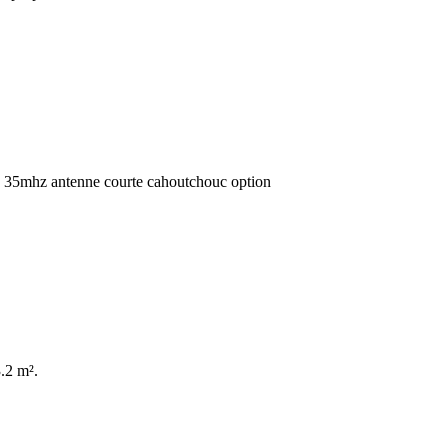
x12 35mhz antenne courte cahoutchouc option
3.2 m².