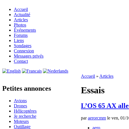
Accueil
Actualité
Articles
Photos
Événements
Forums
Liens
Sondages
Connexion
Messages privés
Contact
Accueil
»
Articles
Petites annonces
Essais
Avions
L’OS 65 AX all
Drones
Hélicoptères
Je recherche
par
aerorcmm
le ven, 01/1
Moteurs
Outillage
aero