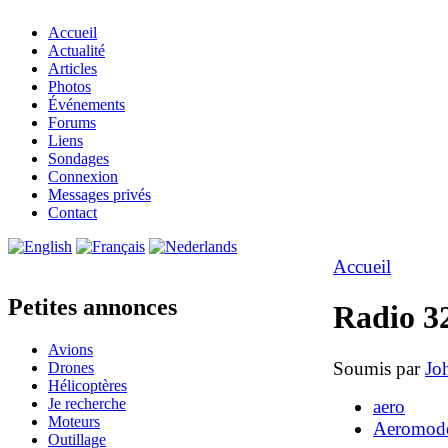
Accueil
Actualité
Articles
Photos
Événements
Forums
Liens
Sondages
Connexion
Messages privés
Contact
Accueil
Petites annonces
Radio 3
Avions
Soumis par
Jo
Drones
Hélicoptères
Je recherche
aero
Moteurs
Aeromode
Outillage