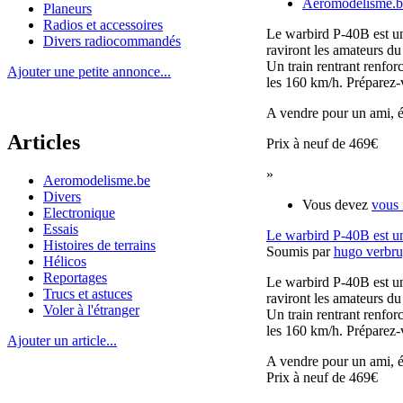
Aeromodelisme.b
Planeurs
Radios et accessoires
Le warbird P-40B est u
Divers radiocommandés
raviront les amateurs du
Un train rentrant renfor
Ajouter une petite annonce...
les 160 km/h. Préparez-
A vendre pour un ami, é
Articles
Prix à neuf de 469€
»
Aeromodelisme.be
Divers
Vous devez
vous 
Electronique
Essais
Le warbird P-40B est u
Histoires de terrains
Soumis par
hugo verbr
Hélicos
Reportages
Le warbird P-40B est u
Trucs et astuces
raviront les amateurs du
Voler à l'étranger
Un train rentrant renfor
les 160 km/h. Préparez-
Ajouter un article...
A vendre pour un ami, é
Prix à neuf de 469€