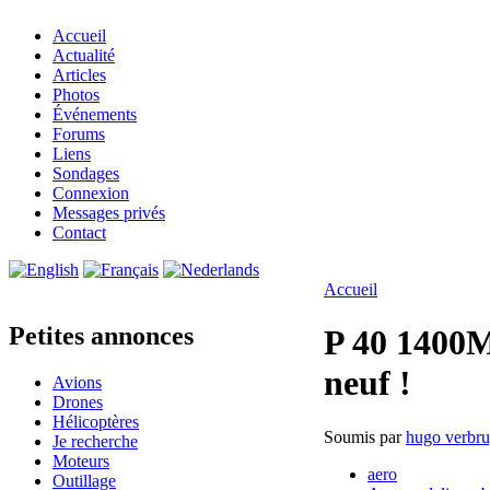
Accueil
Actualité
Articles
Photos
Événements
Forums
Liens
Sondages
Connexion
Messages privés
Contact
Accueil
Petites annonces
P 40 1400
neuf !
Avions
Drones
Hélicoptères
Soumis par
hugo verbr
Je recherche
Moteurs
aero
Outillage