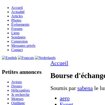
Accueil
Actualité
Articles
Photos
Événements
Forums
Liens
Sondages
Connexion
Messages privés
Contact
Accueil
Petites annonces
Bourse d'échang
Avions
Drones
Soumis par
sabena
le lu
Hélicoptères
Je recherche
aero
Moteurs
Outillage
Event