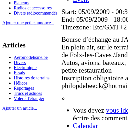
Planeurs
Radios et accessoires
Start:
05/09/2009 - 00:
Divers radiocommandés
End:
05/09/2009 - 18:0
Ajouter une petite annonce...
Timezone:
Etc/GMT+2
Bourse d’échange au J
Articles
En plein air, sur le terr
de Folx-les-Caves /Jand
Aeromodelisme.be
Autos, avions, bateaux, 
Divers
Electronique
petite restauration
Essais
Inscription obligatoire
Histoires de terrains
Hélicos
philopdebeeck@hotmai
Reportages
Trucs et astuces
»
Voler à l'étranger
Ajouter un article...
Vous devez
vous ide
écrire des comment
Calendar