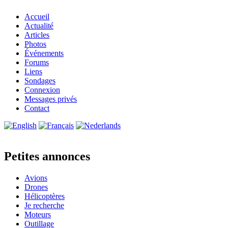
Accueil
Actualité
Articles
Photos
Événements
Forums
Liens
Sondages
Connexion
Messages privés
Contact
Petites annonces
Avions
Drones
Hélicoptères
Je recherche
Moteurs
Outillage