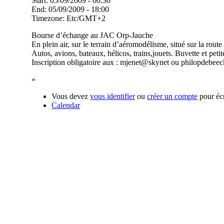
Start:
05/09/2009 - 00:30
End:
05/09/2009 - 18:00
Timezone:
Etc/GMT+2
Bourse d’échange au JAC Orp-Jauche
En plein air, sur le terrain d’aéromodélisme, situé sur la rout
Autos, avions, bateaux, hélicos, trains,jouets. Buvette et petit
Inscription obligatoire aux : mjenet@skynet ou philopdebe
»
Vous devez
vous identifier
ou
créer un compte
pour éc
Calendar