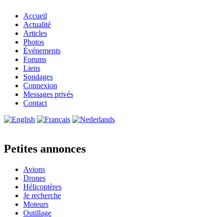
Accueil
Actualité
Articles
Photos
Événements
Forums
Liens
Sondages
Connexion
Messages privés
Contact
Petites annonces
Avions
Drones
Hélicoptères
Je recherche
Moteurs
Outillage