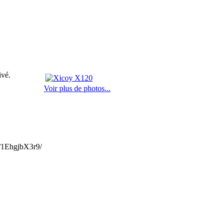
ivé.
Voir plus de photos...
e/1EhgjbX3r9/