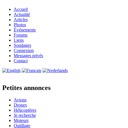
Accueil
Actualité
Articles
Photos
Événements
Forums
Liens
Sondages
Connexion
Messages privés
Contact
Petites annonces
Avions
Drones
Hélicoptères
Je recherche
Moteurs
Outillage