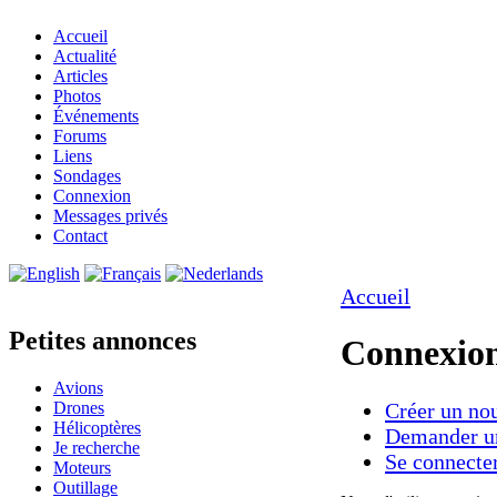
Accueil
Actualité
Articles
Photos
Événements
Forums
Liens
Sondages
Connexion
Messages privés
Contact
Accueil
Petites annonces
Connexio
Avions
Drones
Créer un no
Hélicoptères
Demander un
Je recherche
Se connecte
Moteurs
Outillage